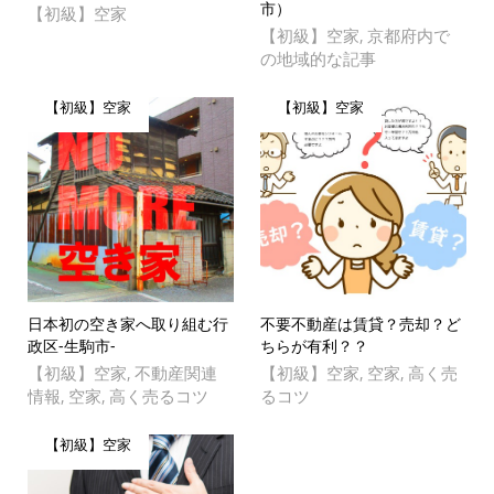
市）
【初級】空家
【初級】空家
京都府内で
,
の地域的な記事
【初級】空家
【初級】空家
日本初の空き家へ取り組む行
不要不動産は賃貸？売却？ど
政区-生駒市-
ちらが有利？？
【初級】空家
不動産関連
【初級】空家
空家
高く売
,
,
,
情報
空家
高く売るコツ
るコツ
,
,
【初級】空家