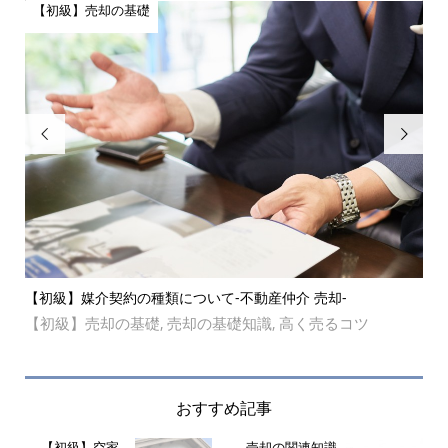
【初級】売却の基礎
【


つ
【初級】媒介契約の種類について-不動産仲介 売却-
【
【初級】売却の基礎
売却の基礎知識
高く売るコツ
【
,
,
売却
おすすめ記事
【初級】空家
売却の関連知識