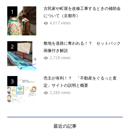
古民家や町屋を改修工事するときの補助金
1
について（京都市）
4,017 views
敷地を道路に奪われる！？ セットバック
2
画像付き解説
2,728 views
売主が有利！？ 「不動産をぐるっと査
3
定」サイトの説明と概要
2,280 views
最近の記事