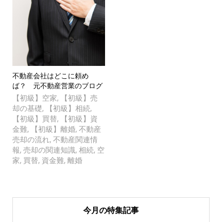
不動産会社はどこに頼め
ば？ 元不動産営業のブログ
【初級】空家
【初級】売
,
却の基礎
【初級】相続
,
,
【初級】買替
【初級】資
,
金難
【初級】離婚
不動産
,
,
売却の流れ
不動産関連情
,
報
売却の関連知識
相続
空
,
,
,
家
買替
資金難
離婚
,
,
,
今月の特集記事