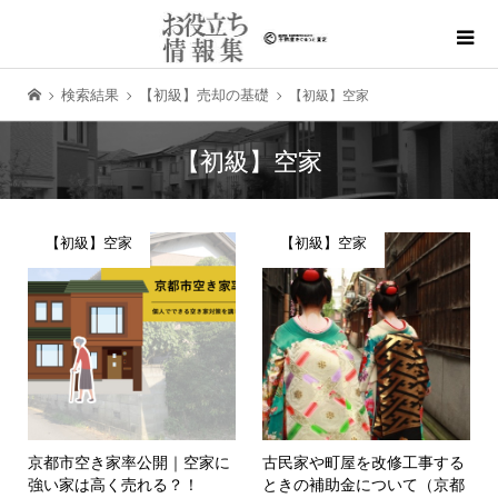
検索結果
【初級】売却の基礎
【初級】空家
【初級】空家
【初級】空家
【初級】空家
京都市空き家率公開｜空家に
古民家や町屋を改修工事する
強い家は高く売れる？！
ときの補助金について（京都