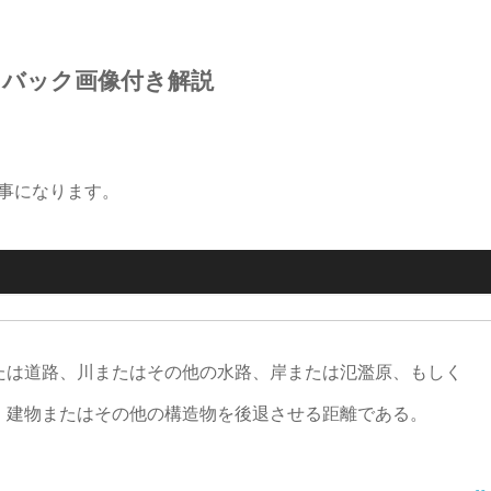
トバック画像付き解説
事になります。
たは道路、川またはその他の水路、岸または氾濫原、もしく
、建物またはその他の構造物を後退させる距離である。