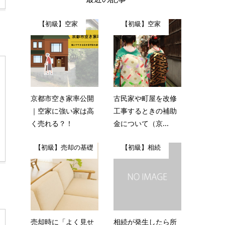
【初級】空家
【初級】空家
京都市空き家率公開
古民家や町屋を改修
｜空家に強い家は高
工事するときの補助
く売れる？！
金について（京...
【初級】売却の基礎
【初級】相続
売却時に「よく見せ
相続が発生したら所