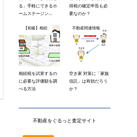
る」手軽にできるホ
得税の確定申告も必
ームステージン...
要なのか？
【初級】相続
不動産関連情報
相続税を試算するの
空き家 対策に「家族
に必要な評価額を調
信託」は有効だろう
べる方法
か？
不動産をぐるっと査定サイト