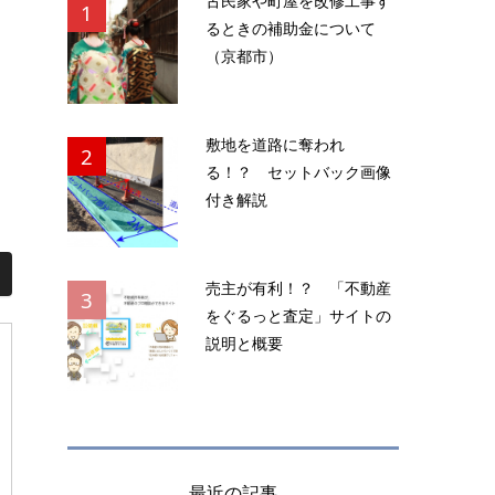
古民家や町屋を改修工事す
1
るときの補助金について
（京都市）
敷地を道路に奪われ
2
る！？ セットバック画像
付き解説
売主が有利！？ 「不動産
3
をぐるっと査定」サイトの
説明と概要
最近の記事