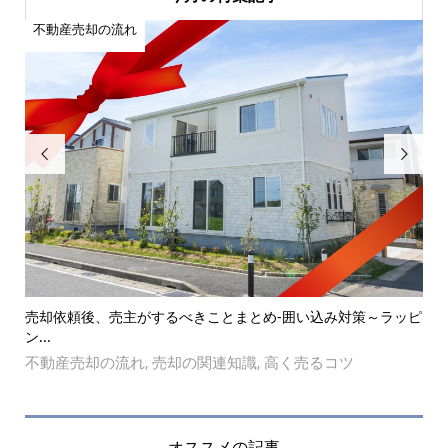
不動産売却の流れ
不


売却依頼後、売主がするべきことまとめ-囲い込み対策～ラッピ
安
ン...
不
不動産売却の流れ
売却の関連知識
高く売るコツ
,
,
識
,
オススメの記事