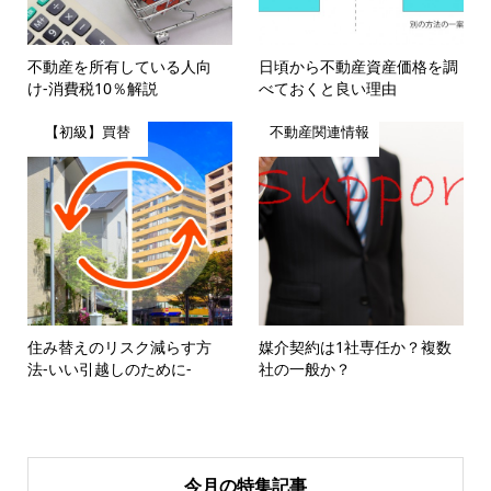
不動産を所有している人向
日頃から不動産資産価格を調
け-消費税10％解説
べておくと良い理由
【初級】買替
不動産関連情報
住み替えのリスク減らす方
媒介契約は1社専任か？複数
法-いい引越しのために-
社の一般か？
今月の特集記事